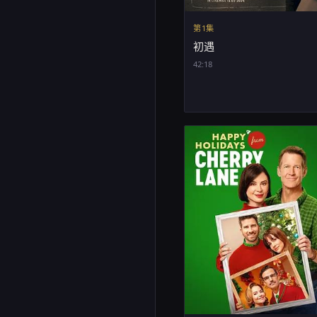
第1集
初遇
42:18