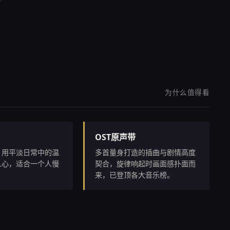
为什么值得看
OST原声带
，用平淡日常中的温
多首量身打造的插曲与剧情高度
人心，适合一个人慢
契合，旋律响起时画面感扑面而
。
来，已登顶各大音乐榜。