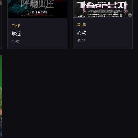
第3集
第2集
心动
靠近
43:05
41:52