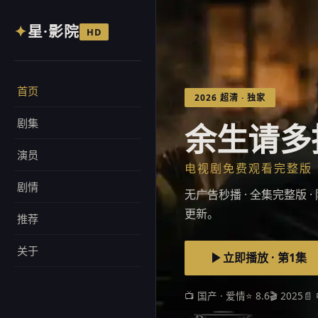
✦
星·影院
HD
首页
2026 超清 · 独家
剧集
余生请多
演员
电视剧免费观看完整版
剧情
无广告秒播 · 全集完整版
更新。
推荐
关于
立即播放 · 第1集
📺 国产 · 爱情
⭐ 8.6
🎬 2025
