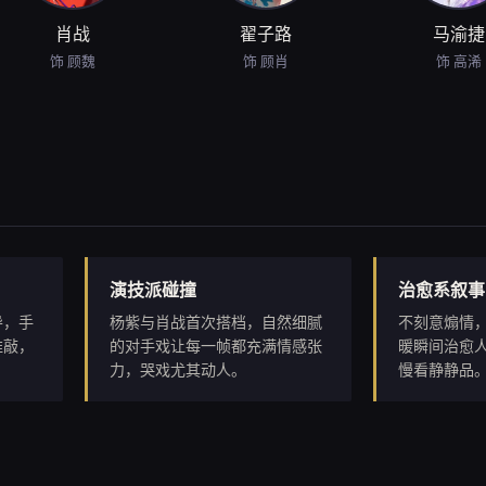
肖战
翟子路
马渝捷
饰 顾魏
饰 顾肖
饰 高浠
演技派碰撞
治愈系叙事
导，手
杨紫与肖战首次搭档，自然细腻
不刻意煽情
推敲，
的对手戏让每一帧都充满情感张
暖瞬间治愈
力，哭戏尤其动人。
慢看静静品