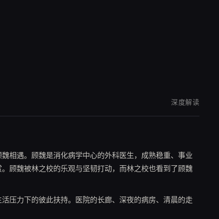
深度解读
顾魏相遇。顾魏是消化病学中心的外科医生，成熟稳重、事业
赏。顾魏被林之校的乐观与坚韧打动，而林之校也看到了顾魏
生活压力下的彼此扶持。医院的长廊、深夜的病房、清晨的走